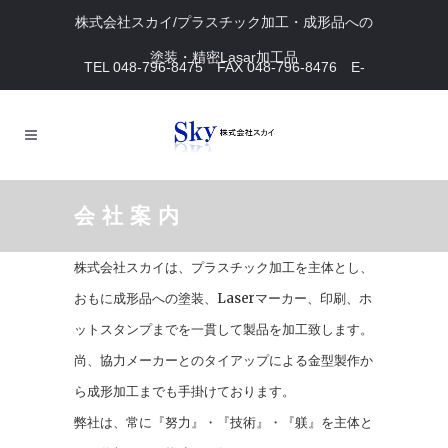
株式会社スカイ/プラスチック加工・成形品への
塗装・精密Lasar加工品
TEL 048-796-8475 FAX 048-796-8476 E-
mail masahiro.k@sky-pro.co.jp
会社案内
株式会社スカイは、プラスチック加工を主体とし、
おもに成形品への塗装、Laserマーカー、印刷、ホ
ットスタンプまでを一貫して製品を加工致します。
尚、協力メーカーとのタイアップによる金型製作か
ら成形加工までも手掛けております。
弊社は、常に『努力』・『技術』・『躾』を主体と